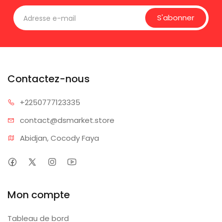
S'abonner
Contactez-nous
+225077
7123335
contact@dsm
arket.store
Abidjan, Cocody Faya
Mon compte
Tableau de bord