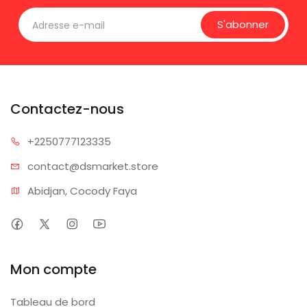
S'abonner
Contactez-nous
+225077
7123335
contact@dsm
arket.store
Abidjan, Cocody Faya
Mon compte
Tableau de bord