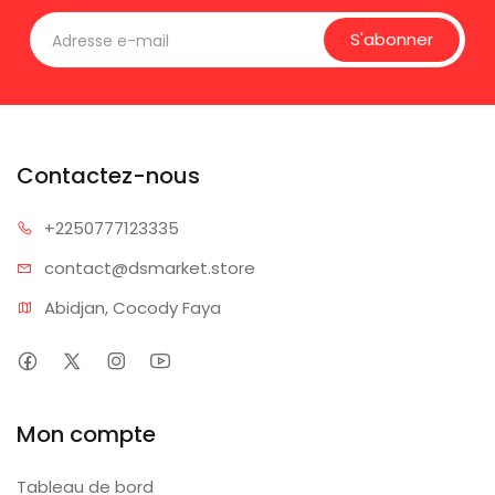
S'abonner
Contactez-nous
+225077
7123335
contact@dsm
arket.store
Abidjan, Cocody Faya
Mon compte
Tableau de bord