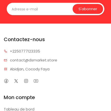
S'abonner
Contactez-nous
+225077
7123335
contact@dsm
arket.store
Abidjan, Cocody Faya
Mon compte
Tableau de bord