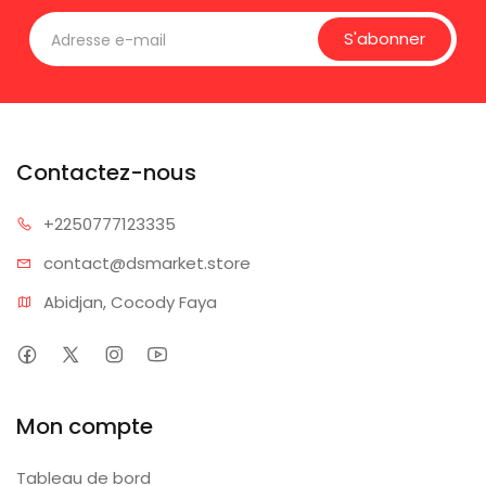
S'abonner
Contactez-nous
+225077
7123335
contact@dsm
arket.store
Abidjan, Cocody Faya
Mon compte
Tableau de bord