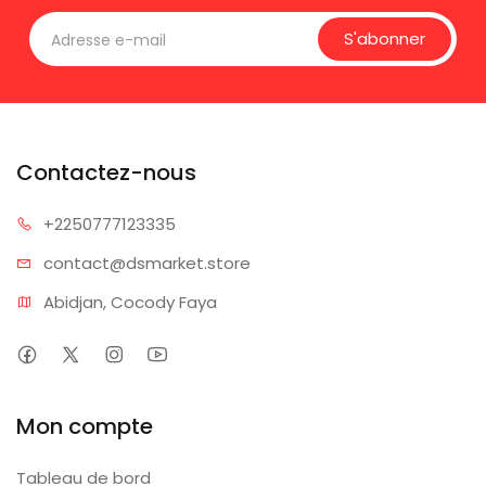
S'abonner
Contactez-nous
+225077
7123335
contact@dsm
arket.store
Abidjan, Cocody Faya
Mon compte
Tableau de bord