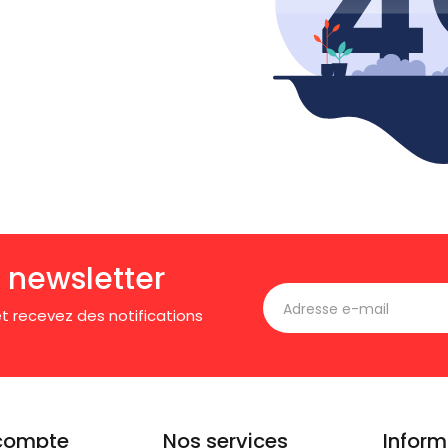
 newsletter
t recevez des notifications
compte
Nos services
Inform