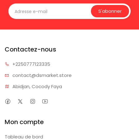
S'abonner
Contactez-nous
+225077
7123335
contact@dsm
arket.store
Abidjan, Cocody Faya
Mon compte
Tableau de bord