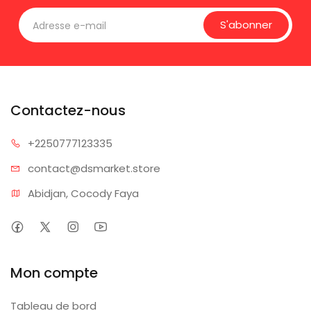
S'abonner
Contactez-nous
+225077
7123335
contact@dsm
arket.store
Abidjan, Cocody Faya
Mon compte
Tableau de bord