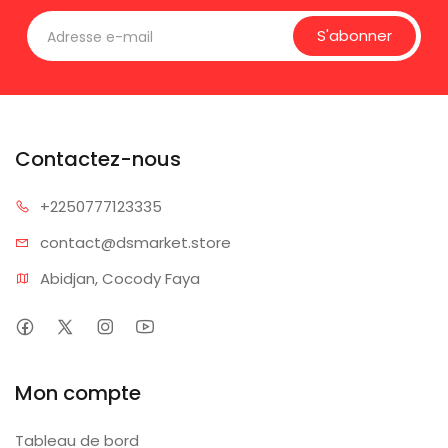
S'abonner
Contactez-nous
+225077
7123335
contact@dsm
arket.store
Abidjan, Cocody Faya
Mon compte
Tableau de bord