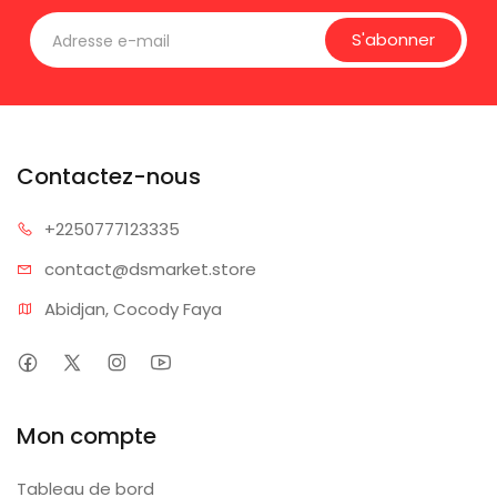
S'abonner
Contactez-nous
+225077
7123335
contact@dsm
arket.store
Abidjan, Cocody Faya
Mon compte
Tableau de bord