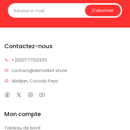
S'abonner
Contactez-nous
+225077
7123335
contact@dsm
arket.store
Abidjan, Cocody Faya
Mon compte
Tableau de bord