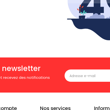
 newsletter
t recevez des notifications
compte
Nos services
Inform