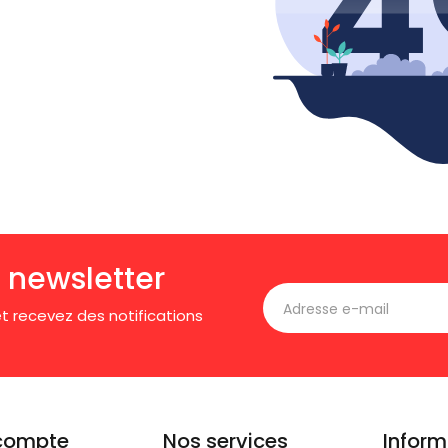
 newsletter
t recevez des notifications
compte
Nos services
Inform