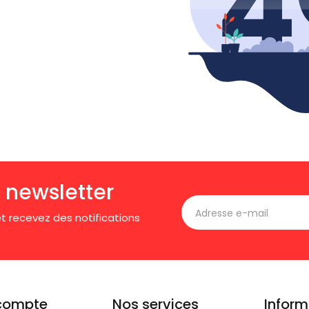
 newsletter
t recevez des notifications
compte
Nos services
Inform