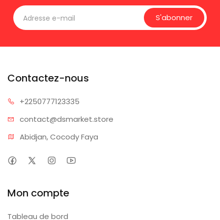
S'abonner
Contactez-nous
+225077
7123335
contact@dsm
arket.store
Abidjan, Cocody Faya
Mon compte
Tableau de bord