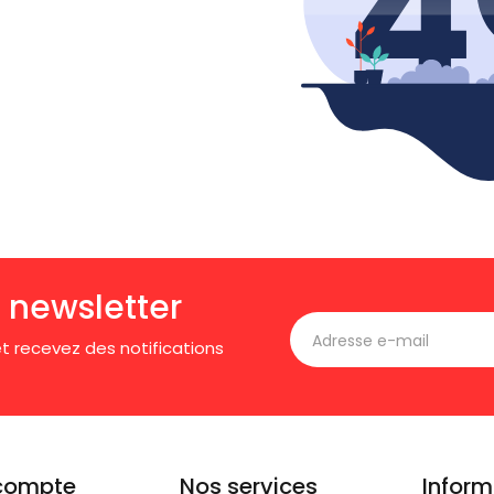
 newsletter
t recevez des notifications
compte
Nos services
Inform