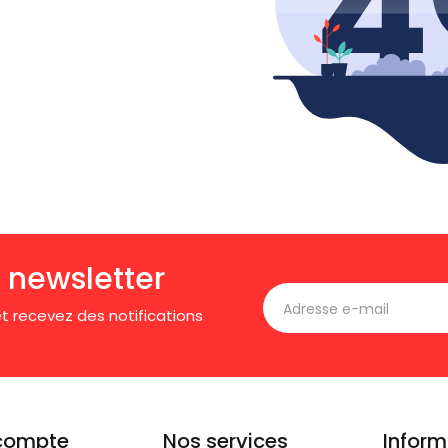
 newsletter
t recevez des notifications
compte
Nos services
Inform