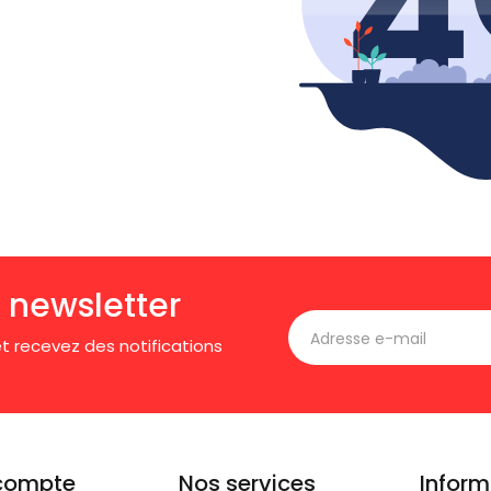
 newsletter
t recevez des notifications
compte
Nos services
Inform