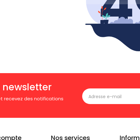
 newsletter
t recevez des notifications
compte
Nos services
Inform