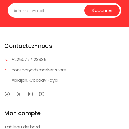
S'abonner
Contactez-nous
+225077
7123335
contact@dsm
arket.store
Abidjan, Cocody Faya
Mon compte
Tableau de bord