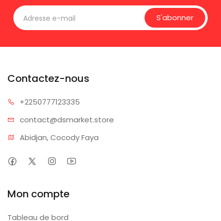
S'abonner
Contactez-nous
+225077
7123335
contact@dsm
arket.store
Abidjan, Cocody Faya
Mon compte
Tableau de bord