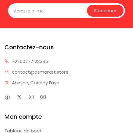
S'abonner
Contactez-nous
+225077
7123335
contact@dsm
arket.store
Abidjan, Cocody Faya
Mon compte
Tableau de bord