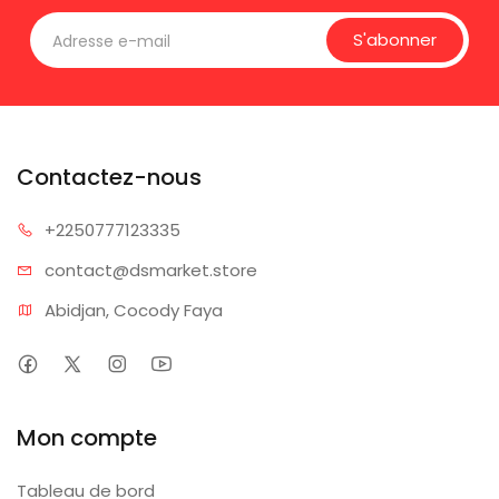
S'abonner
Contactez-nous
+225077
7123335
contact@dsm
arket.store
Abidjan, Cocody Faya
Mon compte
Tableau de bord