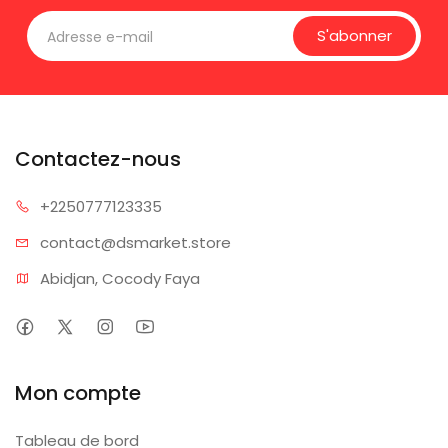
S'abonner
Contactez-nous
+225077
7123335
contact@dsm
arket.store
Abidjan, Cocody Faya
Mon compte
Tableau de bord