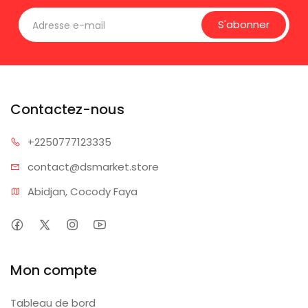
S'abonner
Contactez-nous
+225077
7123335
contact@dsm
arket.store
Abidjan, Cocody Faya
Mon compte
Tableau de bord