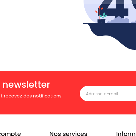
 newsletter
t recevez des notifications
compte
Nos services
Inform