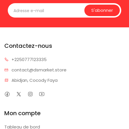
S'abonner
Contactez-nous
+225077
7123335
contact@dsm
arket.store
Abidjan, Cocody Faya
Mon compte
Tableau de bord