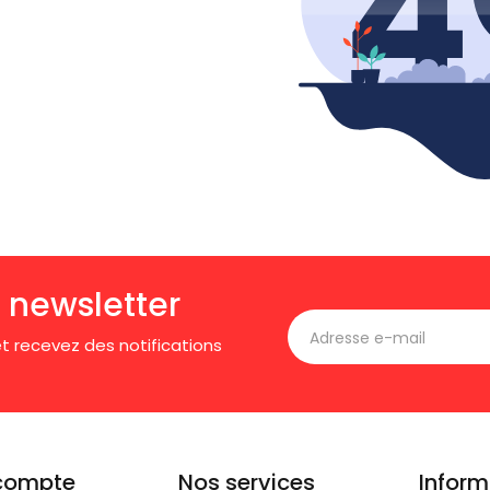
 newsletter
t recevez des notifications
compte
Nos services
Inform