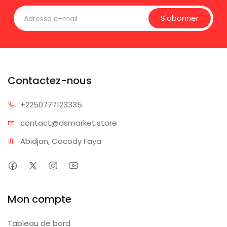
S'abonner
Contactez-nous
+225077
7123335
contact@dsm
arket.store
Abidjan, Cocody Faya
Mon compte
Tableau de bord