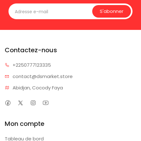
S'abonner
Contactez-nous
+225077
7123335
contact@dsm
arket.store
Abidjan, Cocody Faya
Mon compte
Tableau de bord