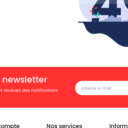
 newsletter
t recevez des notifications
compte
Nos services
Inform