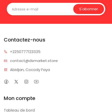
S'abonner
Contactez-nous
+225077
7123335
contact@dsm
arket.store
Abidjan, Cocody Faya
Mon compte
Tableau de bord