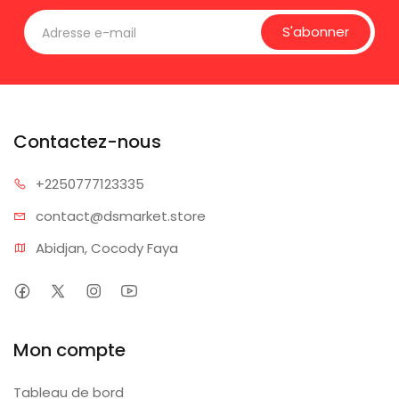
S'abonner
Contactez-nous
+225077
7123335
contact@dsm
arket.store
Abidjan, Cocody Faya
Mon compte
Tableau de bord