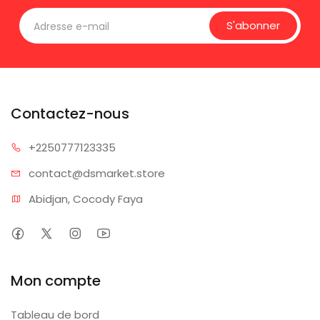
S'abonner
Contactez-nous
+225077
7123335
contact@dsm
arket.store
Abidjan, Cocody Faya
Mon compte
Tableau de bord