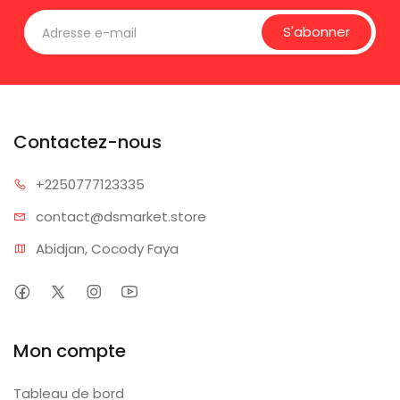
S'abonner
Contactez-nous
+225077
7123335
contact@dsm
arket.store
Abidjan, Cocody Faya
Mon compte
Tableau de bord