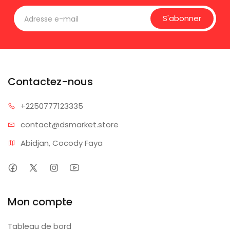
S'abonner
Contactez-nous
+225077
7123335
contact@dsm
arket.store
Abidjan, Cocody Faya
Mon compte
Tableau de bord