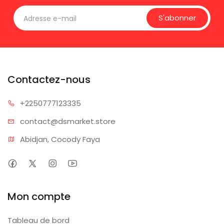
S'abonner
Contactez-nous
+225077
7123335
contact@dsm
arket.store
Abidjan, Cocody Faya
Mon compte
Tableau de bord