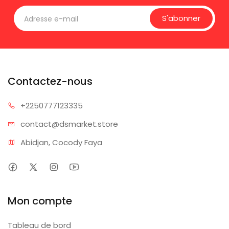
S'abonner
Contactez-nous
+225077
7123335
contact@dsm
arket.store
Abidjan, Cocody Faya
Mon compte
Tableau de bord