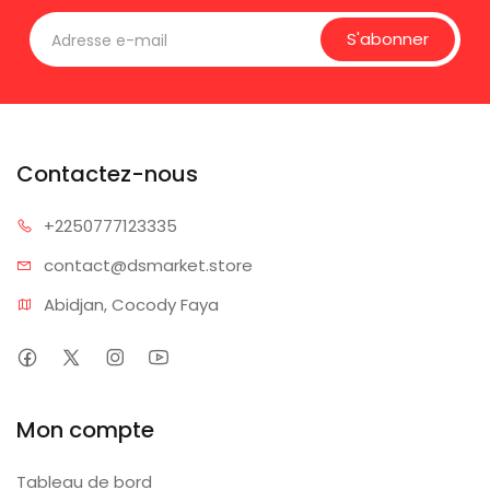
S'abonner
Contactez-nous
+225077
7123335
contact@dsm
arket.store
Abidjan, Cocody Faya
Mon compte
Tableau de bord