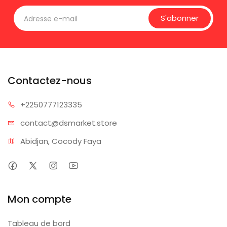
S'abonner
Contactez-nous
+225077
7123335
contact@dsm
arket.store
Abidjan, Cocody Faya
Mon compte
Tableau de bord