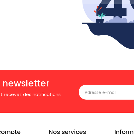
 newsletter
t recevez des notifications
compte
Nos services
Inform