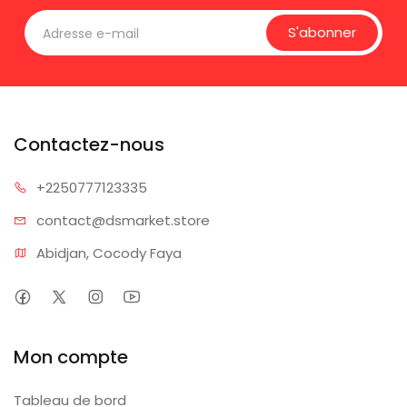
S'abonner
Contactez-nous
+225077
7123335
contact@dsm
arket.store
Abidjan, Cocody Faya
Mon compte
Tableau de bord