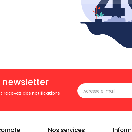
 newsletter
t recevez des notifications
compte
Nos services
Inform