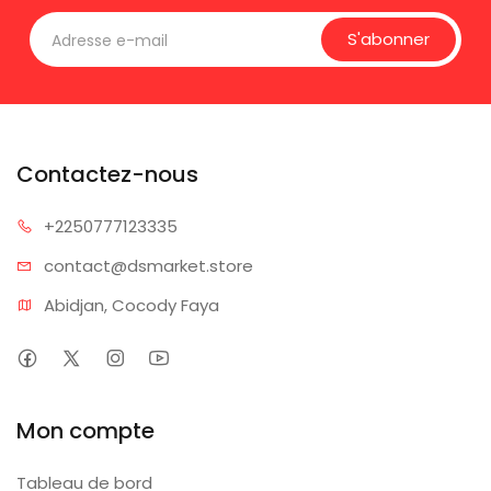
S'abonner
Contactez-nous
+225077
7123335
contact@dsm
arket.store
Abidjan, Cocody Faya
Mon compte
Tableau de bord