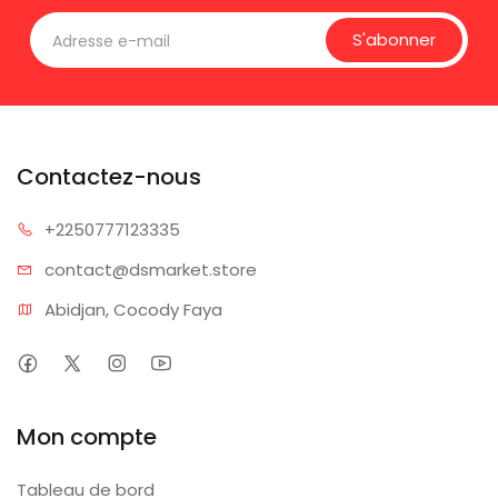
S'abonner
Contactez-nous
+225077
7123335
contact@dsm
arket.store
Abidjan, Cocody Faya
Mon compte
Tableau de bord