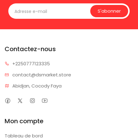
S'abonner
Contactez-nous
+225077
7123335
contact@dsm
arket.store
Abidjan, Cocody Faya
Mon compte
Tableau de bord