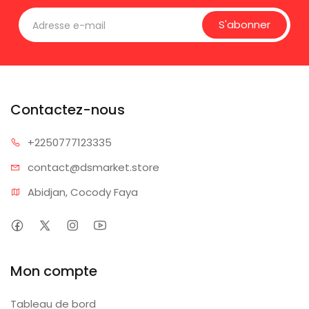
S'abonner
Contactez-nous
+225077
7123335
contact@dsm
arket.store
Abidjan, Cocody Faya
Mon compte
Tableau de bord