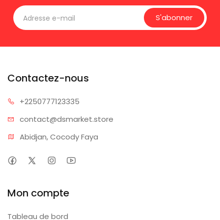
S'abonner
Contactez-nous
+225077
7123335
contact@dsm
arket.store
Abidjan, Cocody Faya
Mon compte
Tableau de bord