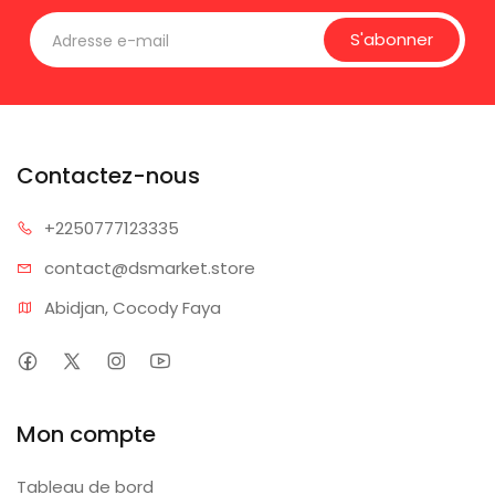
S'abonner
Contactez-nous
+225077
7123335
contact@dsm
arket.store
Abidjan, Cocody Faya
Mon compte
Tableau de bord